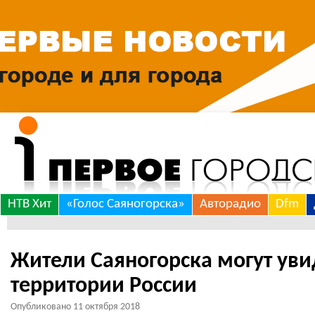
Skip
НТВ Хит
«Голос Саяногорска»
Авторадио
Dfm
to
content
Жители Саяногорска могут ув
территории России
Опубликовано
11 октября 2018