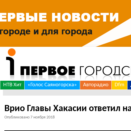
Skip
НТВ Хит
«Голос Саяногорска»
Авторадио
Dfm
to
content
Врио Главы Хакасии ответил н
Опубликовано
7 ноября 2018