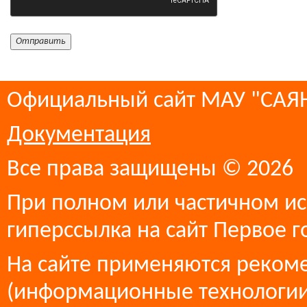
Официальный сайт МАУ "СА
Документация
Все права защищены © 2026
При полном или частичном ис
гиперссылка на сайт Первое г
На сайте применяются реком
(информационные технологии