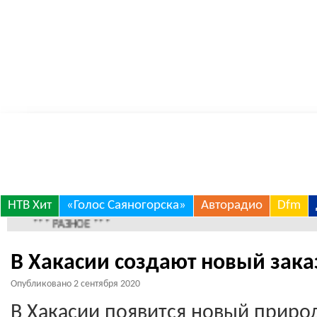
Skip
НТВ Хит
«Голос Саяногорска»
Авторадио
Dfm
to
*** РАЗНОЕ ***
content
В Хакасии создают новый зака
Опубликовано
2 сентября 2020
В Хакасии появится новый приро