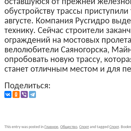
оставшуюся от прежней железной
обустройству трассы приступили
августе. Компания Русгидро выде
технику. Сейчас строители закан
ограждений на мостовых пролетах
велолюбители Саяногорска, Май
опробовать новую трассу, котор
станет отличным местом и для п
Поделиться:
This entry was posted in
Главное
,
Общество
,
Спорт
and tagged
Спорт
. Book