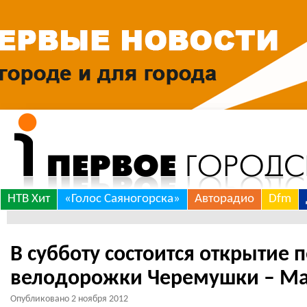
Skip
НТВ Хит
«Голос Саяногорска»
Авторадио
Dfm
to
*
content
В субботу состоится открытие 
велодорожки Черемушки – Ма
Опубликовано
2 ноября 2012