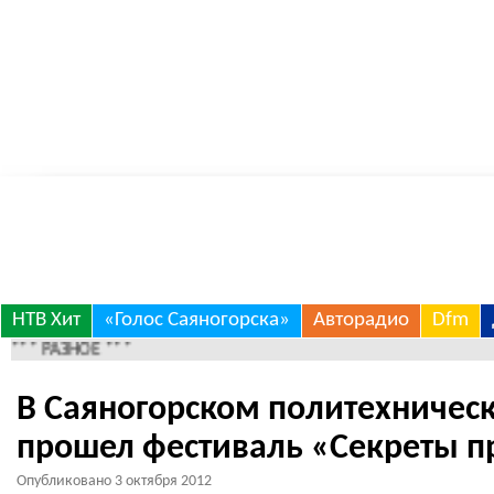
Skip
НТВ Хит
«Голос Саяногорска»
Авторадио
Dfm
* РАЗНОЕ ***
to
content
В Саяногорском политехничес
прошел фестиваль «Секреты п
Опубликовано
3 октября 2012