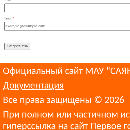
Имя
*
Email
*
Официальный сайт МАУ "СА
Документация
Все права защищены © 2026
При полном или частичном ис
гиперссылка на сайт Первое г