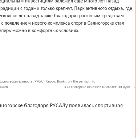
 социальным инвестициям заложил еще много лет назад
радиции с годами только крепнут. Парк активного отдыха, где
есколько лет назад также благодаря грантовым средствам
, с появлением нового комплекса спорт в Саяногорске стал
теперь можно в комфортных условиях.
Благотворительность
,
РУСАЛ
,
Спорт
. Bookmark the
permalink
.
ников
В Саяногорске исчезнет многолетняя лужа
→
яногорске благодаря РУСАЛу появилась спортивная