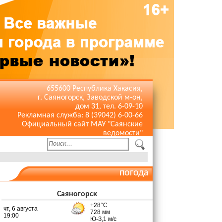
655600 Республика Хакасия,
г. Саяногорск, Заводской м-он,
дом 31, тел. 6-09-10
Рекламная служба: 8 (39042) 6-00-66
Официальный сайт МАУ "Саянские
ведомости"
погода
Саяногорск