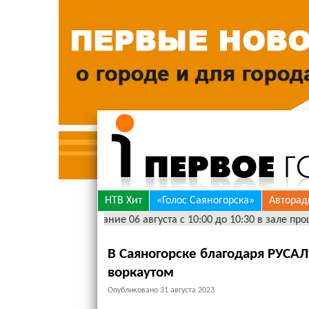
Skip
НТВ Хит
«Голос Саяногорска»
Авторад
 г.р. Прощание 06 августа с 10:00 до 10:30 в зале прощания "Рит
to
content
В Саяногорске благодаря РУСАЛ
воркаутом
Опубликовано
31 августа 2023