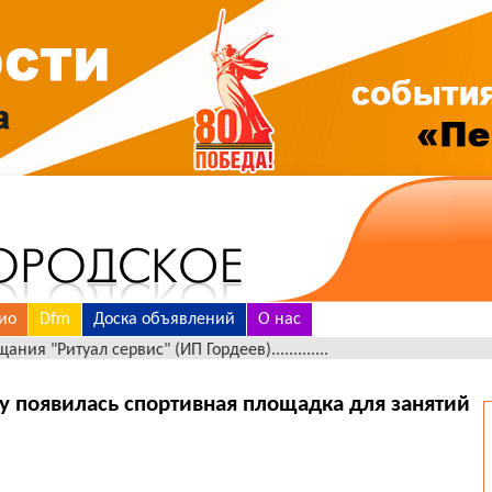
ио
Dfm
Доска объявлений
О нас
уал сервис" (ИП Гордеев).............
у появилась спортивная площадка для занятий