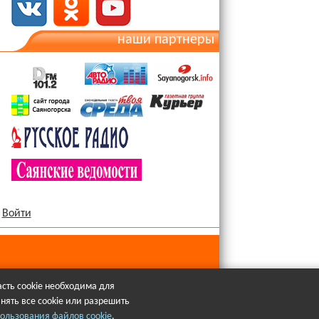
наши партнеры
Войти
сть cookie необходима для
нять все cookie или разрешить
язательна.
ользования файлов cookie
.