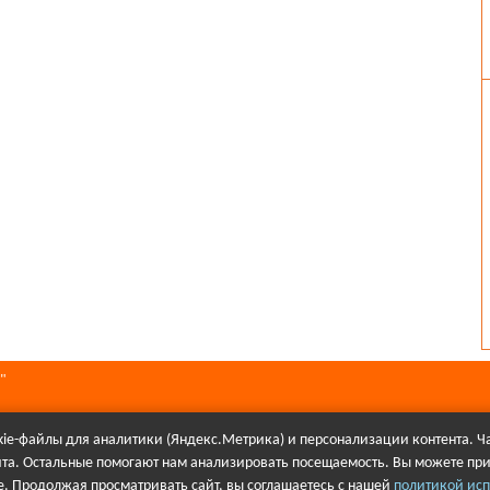
"
ie-файлы для аналитики (Яндекс.Метрика) и персонализации контента. Ча
йта. Остальные помогают нам анализировать посещаемость. Вы можете при
алов в Интернете гиперссылка на сайт Первое городского телевидения об
. Продолжая просматривать сайт, вы соглашаетесь с нашей
политикой исп