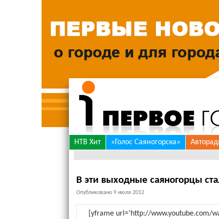
Skip
НТВ Хит
«Голос Саяногорска»
Авторад
to
content
В эти выходные саяногорцы ста
Опубликовано
9 июля 2012
[yframe url=’http://www.youtube.com/w