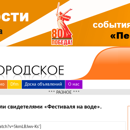
ио
Dfm
Доска объявлений
О нас
*** РАЗНОЕ ***
ли свидетелями «Фестиваля на воде».
atch?v=5kmLBJwv-Ks’]