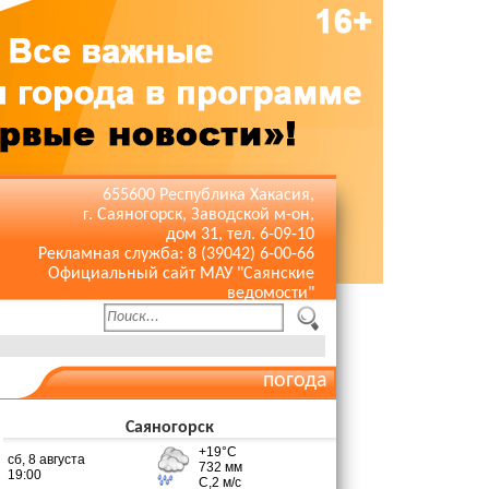
655600 Республика Хакасия,
г. Саяногорск, Заводской м-он,
дом 31, тел. 6-09-10
Рекламная служба: 8 (39042) 6-00-66
Официальный сайт МАУ "Саянские
ведомости"
погода
Саяногорск