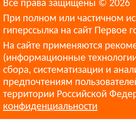
Все права защищены © 2026
При полном или частичном ис
гиперссылка на сайт Первое г
На сайте применяются реком
(информационные технологии
сбора, систематизации и анал
предпочтениям пользователей
территории Российской Феде
конфиденциальности