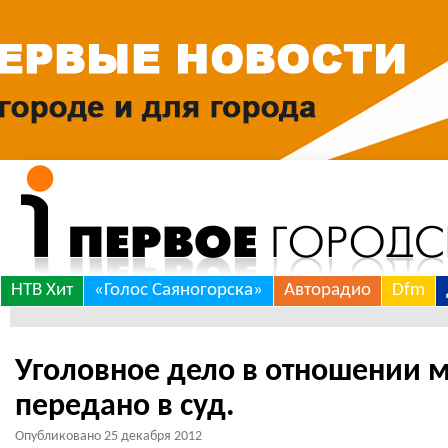
Skip
НТВ Хит
«Голос Саяногорска»
Авторадио
Dfm
to
*
content
Уголовное дело в отношении 
передано в суд.
Опубликовано
25 декабря 2012