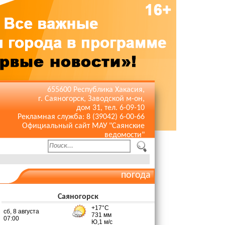
655600 Республика Хакасия,
г. Саяногорск, Заводской м-он,
дом 31, тел. 6-09-10
Рекламная служба: 8 (39042) 6-00-66
Официальный сайт МАУ "Саянские
ведомости"
погода
Саяногорск