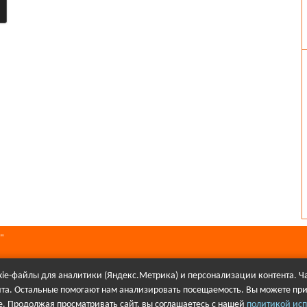
"
ie-файлы для аналитики (Яндекс.Метрика) и персонализации контента. Ча
йта. Остальные помогают нам анализировать посещаемость. Вы можете при
алов в Интернете гиперссылка на сайт Первое городского телевидения об
. Продолжая просматривать сайт, вы соглашаетесь с нашей
политикой исп