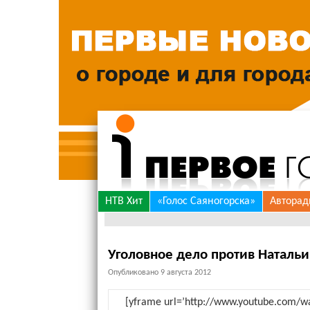
Skip
НТВ Хит
«Голос Саяногорска»
Авторад
to
content
Уголовное дело против Натальи
Опубликовано
9 августа 2012
[yframe url=’http://www.youtube.com/