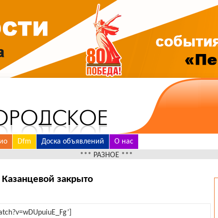
ио
Dfm
Доска объявлений
О нас
*** РАЗНОЕ ***
 Казанцевой закрыто
watch?v=wDUpuiuE_Fg’]