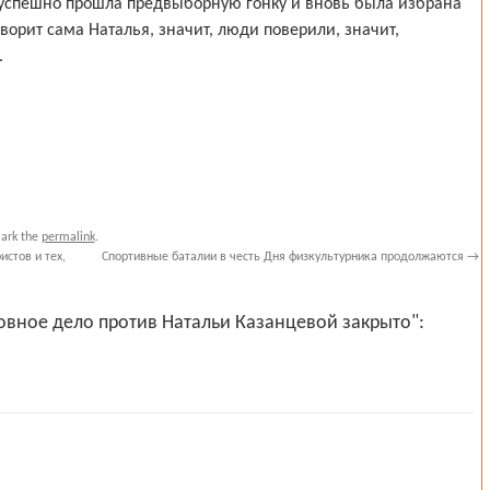
а успешно прошла предвыборную гонку и вновь была избрана
ворит сама Наталья, значит, люди поверили, значит,
.
ark the
permalink
.
стов и тех,
Спортивные баталии в честь Дня физкультурника продолжаются
→
овное дело против Натальи Казанцевой закрыто":