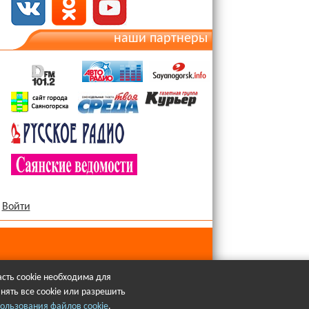
наши партнеры
Войти
сть cookie необходима для
нять все cookie или разрешить
язательна.
ользования файлов cookie
.