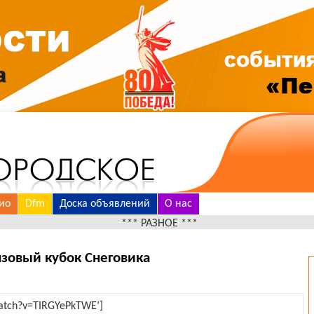
ио
Dfm
Доска объявлений
О нас
*** РАЗНОЕ ***
нзовый кубок Снеговика
watch?v=TIRGYePkTWE’]