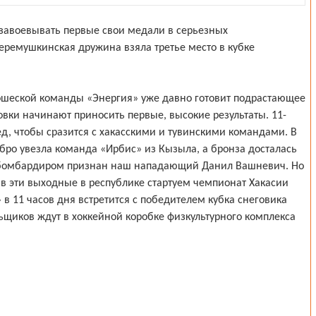
завоевывать первые свои медали в серьезных
черемушкинская дружина взяла третье место в кубке
шеской команды «Энергия» уже давно готовит подрастающее
вки начинают приносить первые, высокие результаты. 11-
, чтобы сразится с хакасскими и тувинскими командами. В
бро увезла команда «Ирбис» из Кызыла, а бронза досталась
бомбардиром признан наш нападающий Данил Вашневич. Но
е в эти выходные в республике стартуем чемпионат Хакасии
в 11 часов дня встретится с победителем кубка снеговика
ьщиков ждут в хоккейной коробке физкультурного комплекса