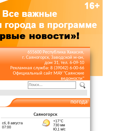
655600 Республика Хакасия,
г. Саяногорск, Заводской м-он,
дом 31, тел. 6-09-10
Рекламная служба: 8 (39042) 6-00-66
Официальный сайт МАУ "Саянские
ведомости"
погода
Саяногорск