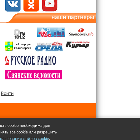
наши партнеры
Войти
сть cookie необходима для
нять все cookie или разрешить
язательна.
ользования файлов cookie
.