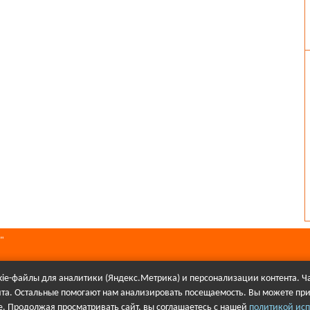
"
ie-файлы для аналитики (Яндекс.Метрика) и персонализации контента. Ча
йта. Остальные помогают нам анализировать посещаемость. Вы можете при
алов в Интернете гиперссылка на сайт Первое городского телевидения об
. Продолжая просматривать сайт, вы соглашаетесь с нашей
политикой исп