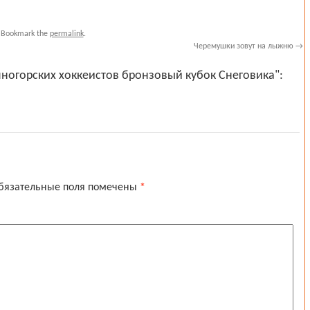
 Bookmark the
permalink
.
Черемушки зовут на лыжню
→
яногорских хоккеистов бронзовый кубок Снеговика":
бязательные поля помечены
*