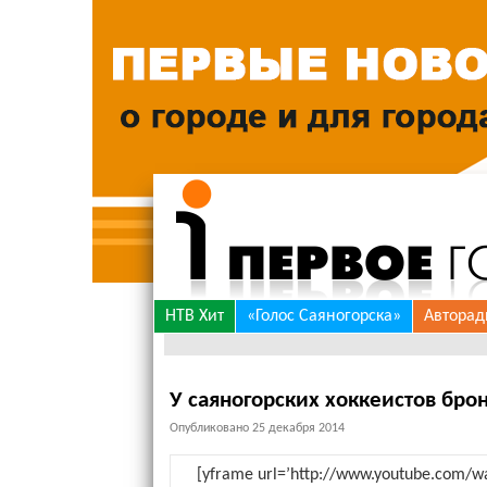
Skip
НТВ Хит
«Голос Саяногорска»
Авторад
to
content
У саяногорских хоккеистов бро
Опубликовано
25 декабря 2014
[yframe url=’http://www.youtube.com/