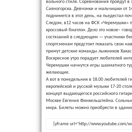
вольного стиля. Соревнования пройдут в
Саяногорска. Девчонки и мальчишки от 14
поднимется в этот день, на пьедестал по
Следом, в12 часов на ФСК «Черемушки» п
кроссовый биатлон. Дело это новое– гово
состязаний в следующем — участники бегу
спортсменам предстоит показать свои нав
примут детские команды лыжников Хакас
Воскресное утро порадует любителей инте
Черемушки начнутся игры шахматного ту
желающие.
А вот в понедельник в 18.00 любителей 
европейской и русской музыки 17-20 стол
концерт выдающегося российского гитари
Москве Евгения Финкельштейна. Сольные
мира. Билеты можно приобрести в здании
[yframe url=’http://www.youtube.com/wa