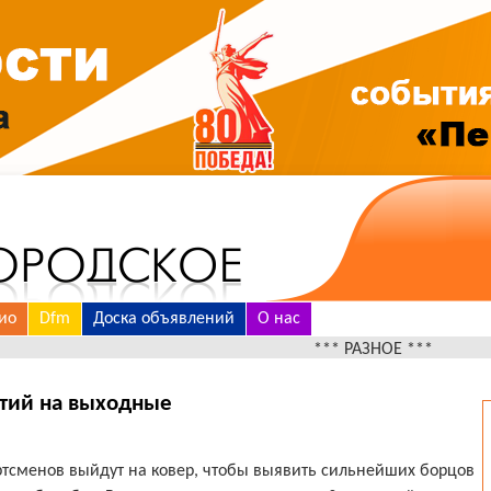
ио
Dfm
Доска объявлений
О нас
*** РАЗНОЕ ***
тий на выходные
ртсменов выйдут на ковер, чтобы выявить сильнейших борцов