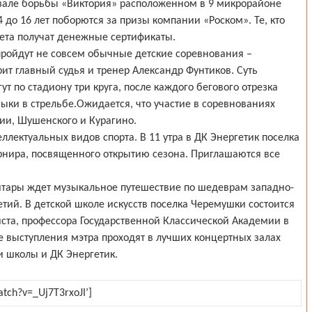
 зале борьбы «Виктория» расположенном в 9 микрорайоне
 до 16 лет поборются за призы компании «Роском». Те, кто
чета получат денежные сертификаты.
ройдут не совсем обычные детские соревнования –
рит главный судья и тренер Александр Фунтиков. Суть
т по стадиону три круга, после каждого бегового отрезка
ыки в стрельбе.Ожидается, что участие в соревнованиях
ии, Шушенского и Курагино.
ллектуальных видов спорта. В 11 утра в ДК Энергетик поселка
рнира, посвященного открытию сезона. Приглашаются все
гитары ждет музыкальное путешествие по шедеврам западно-
етий. В детской школе искусств поселка Черемушки состоится
ста, профессора Государственной Классической Академии в
 выступления мэтра проходят в лучших концертных залах
 школы и ДК Энергетик.
tch?v=_Uj7T3rxoJI’]