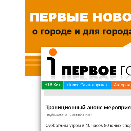
Skip
НТВ Хит
«Голос Саяногорска»
Авторад
to
content
Траниционный анонс мероприя
Опубликовано
19 октября 2012
Субботним утром в 10 часов 80 юных спо