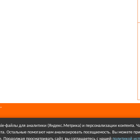
"
ie-файлы для аналитики (Яндекс.Метрика) и персонализации контента. Ча
йта. Остальные помогают нам анализировать посещаемость. Вы можете при
алов в Интернете гиперссылка на сайт Первое городского телевидения об
. Продолжая просматривать сайт, вы соглашаетесь с нашей
политикой исп