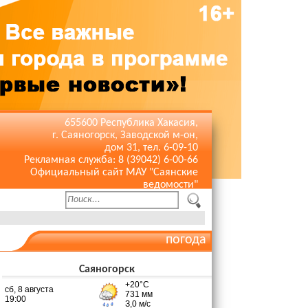
655600 Республика Хакасия,
г. Саяногорск, Заводской м-он,
дом 31, тел. 6-09-10
Рекламная служба: 8 (39042) 6-00-66
Официальный сайт МАУ "Саянские
ведомости"
погода
Саяногорск