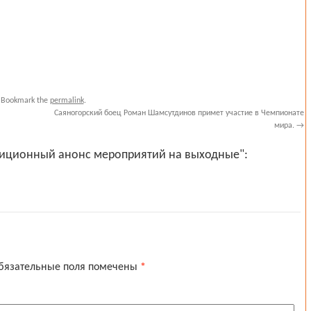
 Bookmark the
permalink
.
Саяногорский боец Роман Шамсутдинов примет участие в Чемпионате
мира.
→
ниционный анонс мероприятий на выходные":
бязательные поля помечены
*