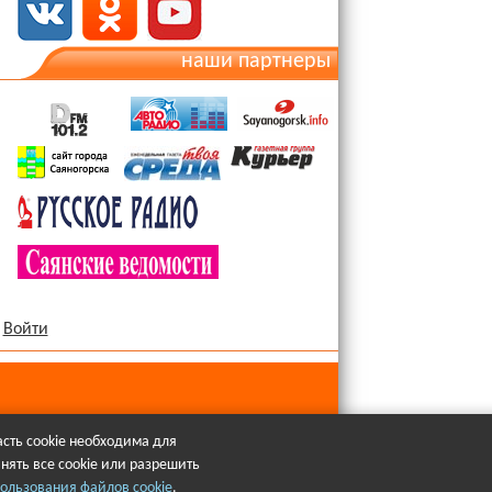
наши партнеры
Войти
сть cookie необходима для
нять все cookie или разрешить
язательна.
ользования файлов cookie
.