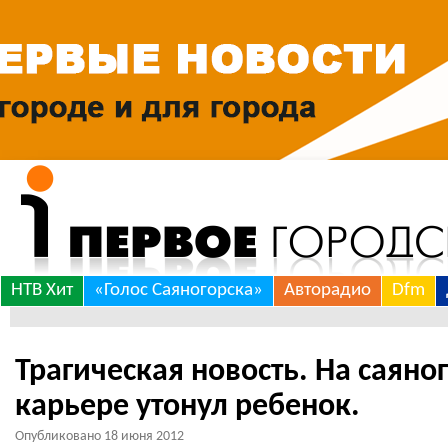
Skip
НТВ Хит
«Голос Саяногорска»
Авторадио
Dfm
to
content
Трагическая новость. На саян
карьере утонул ребенок.
Опубликовано
18 июня 2012