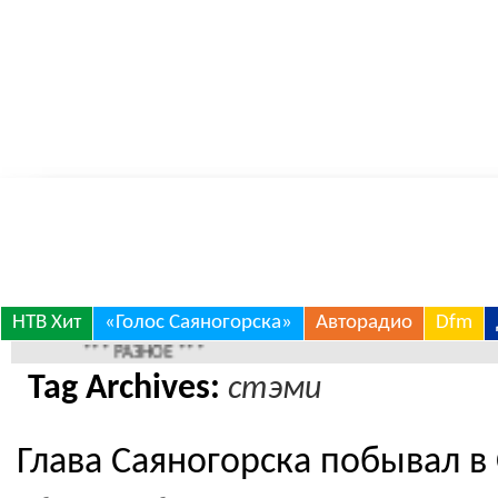
Skip
НТВ Хит
«Голос Саяногорска»
Авторадио
Dfm
to
*** РАЗНОЕ ***
Tag Archives:
стэми
content
Глава Саяногорска побывал 