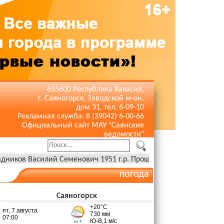
655600 Республика Хакасия,
г. Саяногорск, Заводской м-он,
дом 31, тел. 6-09-10
Рекламная служба: 8 (39042) 6-00-66
Официальный сайт МАУ "Саянские
ведомости"
силий Семенович 1951 г.р. Прощание 06 августа с 10:00 до 10:30 в
погода
Саяногорск