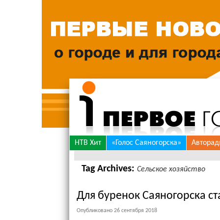
Skip
НТВ Хит
«Голос Саяногорска»
Авторад
to
Tag Archives:
Сельское хозяйство
content
Для буренок Саяногорска с
Опубликовано
26 сентября 2018