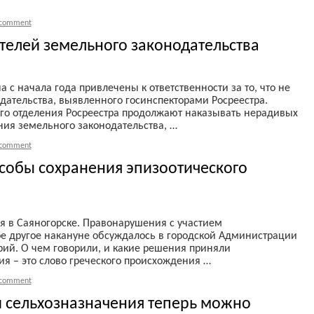
 comment
телей земельного законодательства
 с начала года привлечены к ответственности за то, что не
ательства, выявленного госинспекторами Росреестра.
ого отделения Росреестра продолжают наказывать нерадивых
ния земельного законодательства, …
 comment
особы сохранения эпизоотического
я в Саяногорске. Правонарушения с участием
ое другое накануне обсуждалось в городской Администрации
рий. О чем говорили, и какие решения приняли
я – это слово греческого происхождения …
 comment
 сельхозназначения теперь можно