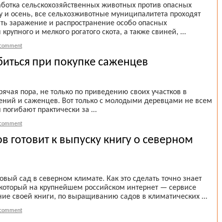
аботка сельскохозяйственных животных против опасных
 и осень, все сельхозживотные муниципалитета проходят
ть заражение и распространение особо опасных
рупного и мелкого рогатого скота, а также свиней, …
 comment
биться при покупке саженцев
рячая пора, не только по приведению своих участков в
тений и саженцев. Вот только с молодыми деревцами не всем
и погибают практически за …
 comment
 готовит к выпуску книгу о северном
вый сад в северном климате. Как это сделать точно знает
 который на крупнейшем российском интернет — сервисе
ание своей книги, по выращиванию садов в климатических …
 comment