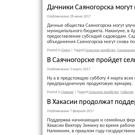
Дачники Саяногорска могут
Опубликовано
28 июня 2017
Дачные общества Саяногорска могут улуч
муниципального бюджета. Накануне, в А
предоставление субсидий садоводам. Са
объединения Саяногорска могут снова поп
Posted in
Город
|
Tagged
Сельское хозяйство
,
Социальная
В Саячногорске пройдет се
Опубликовано
3 марта 2017
Ну а в предстоящую субботу 4 марта все
предпраздничную продуктовую ярмарку.
Posted in
Главное
|
Tagged
Сельское хозяйство
,
События
В Хакасии продолжат подд
Опубликовано
7 февраля 2017
Поддержка начинающих и семейных ферме
Хакасии Виктору Зимину во время рабоче
Напомним, в прошлом году государствен