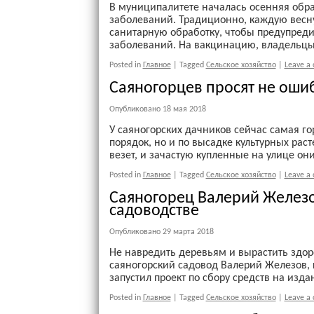
В муниципалитете началась осенняя обр
заболеваний. Традиционно, каждую весну
санитарную обработку, чтобы предупреди
заболеваний. На вакцинацию, владельцы к
Posted in
Главное
|
Tagged
Сельское хозяйство
|
Leave a
Саяногорцев просят не оши
Опубликовано
18 мая 2018
У саяногорских дачников сейчас самая го
порядок, но и по высадке культурных рас
везет, и зачастую купленные на улице он
Posted in
Главное
|
Tagged
Сельское хозяйство
|
Leave a
Саяногорец Валерий Железов
садоводстве
Опубликовано
29 марта 2018
Не навредить деревьям и вырастить здоро
саяногорский садовод Валерий Железов,
запустил проект по сбору средств на изд
Posted in
Главное
|
Tagged
Сельское хозяйство
|
Leave a