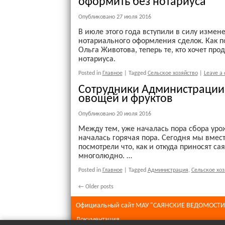
оформить без нотариуса
Опубликовано
27 июля 2016
В июле этого года вступили в силу измен
нотариального оформления сделок. Как п
Ольга Животова, теперь те, кто хочет пр
нотариуса.
Posted in
Главное
|
Tagged
Сельское хозяйство
|
Leave a
Сотрудники Администрации
овощей и фруктов
Опубликовано
20 июля 2016
Между тем, уже началась пора сбора уро
началась горячая пора. Сегодня мы вмес
посмотрели что, как и откуда приносят с
многолюдно. …
Posted in
Главное
|
Tagged
Администрация
,
Сельское хоз
←
Older posts
Официальный сайт МАУ "САЯНСКИЕ ВЕДОМОСТИ
Документация