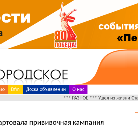
ио
Dfm
Доска объявлений
О нас
*** РАЗНОЕ *** Ушел из жизни Стадников Ва
тартовала прививочная кампания