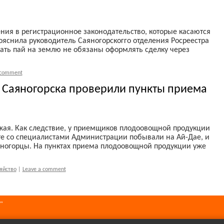
ения в регистрационное законодательство, которые касаются
ояснила руководитель Саяногорскогго отделения Росреестра
одать пай на землю не обязаны оформлять сделку через
 comment
 Саяногорска проверили пункты приема
жая. Как следствие, у приемщиков плодоовощной продукции
те со специалистами Администрации побывали на Ай-Дае, и
аяногорцы. На пунктах приема плодоовощной продукции уже
яйство
|
Leave a comment
"