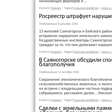
начинающих фермеров и …
Posted in
Главное
|
Tagged
Сельское хозяйство
|
Leave a
Росреестр штрафует наруши
Опубликовано
8 декабря 2016
13 жителей Саяногорска и Бейского района
исправили нарушения земельного законод
Государственные инспекторы Саяногорск
граждан за то, что они допускают наруше
Posted in
Главное
|
Tagged
Сельское хозяйство
|
Leave a
В Саяногорске обсудили сп
благополучия
Опубликовано
12 октября 2016
Сохранение эпизоотического благополучи
сельскохозяйственных животных, и мног
на встрече с владельцами частных подво
собравшиеся, расскажем далее… Эпизооти
Posted in
Главное
|
Tagged
Сельское хозяйство
|
Leave a
Сделки с земельными паями