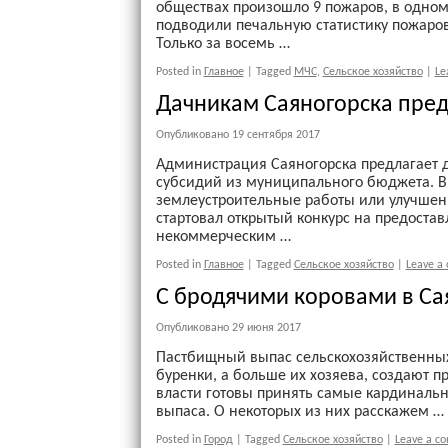
обществах произошло 9 пожаров, в одном
подводили печальную статистику пожаров
Только за восемь …
Posted in
Главное
|
Tagged
МЧС
,
Сельское хозяйство
|
Le
Дачникам Саяногорска пред
Опубликовано
19 сентября 2017
Администрация Саяногорска предлагает 
субсидий из муниципального бюджета. В
землеустроительные работы или улучшен
стартовал открытый конкурс на предост
некоммерческим …
Posted in
Главное
|
Tagged
Сельское хозяйство
|
Leave a
С бродячими коровами в Са
Опубликовано
29 июня 2017
Пастбищный выпас сельскохозяйственных
буренки, а больше их хозяева, создают 
власти готовы принять самые кардиналь
выпаса. О некоторых из них расскажем …
Posted in
Город
|
Tagged
Сельское хозяйство
|
Leave a c