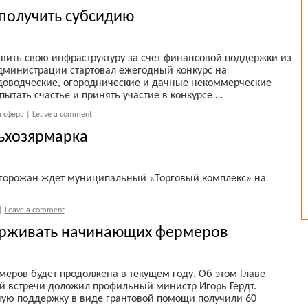
 получить субсидию
шить свою инфраструктуру за счет финансовой поддержки из
дминистрации стартовал ежегодный конкурс на
доводческие, огороднические и дачные некоммерческие
ытать счастье и принять участие в конкурсе …
 сфера
|
Leave a comment
льхозярмарка
х горожан ждет муниципальный «Торговый комплекс» на
|
Leave a comment
ерживать начинающих фермеров
ров будет продолжена в текущем году. Об этом Главе
й встречи доложил профильный министр Игорь Гердт.
ную поддержку в виде грантовой помощи получили 60