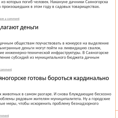
 из которых погиб человек. Накануне дачники Саяногорска
 произошедших в этом году в садовых товариществах.
ave a comment
лагают деньги
дачным обществам поучаствовать в конкурсе на выделение
ыигранные деньги могут пойти на ликвидацию свалок,
ие инженерно-технической инфраструктуры. В Саяногорске
авление субсидий из муниципального бюджета дачным
 comment
яногорске готовы бороться кардинально
 животных в самом разгаре. И снова блуждающие бесхозно
проблемы рядовым жителям муниципалитета. Ну а городские
ные меры, чтобы искоренить проблему безнадзорного
omment