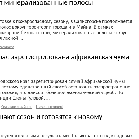
ют минерализованные полосы
товке к пожароопасному сезону, в Саяногорске продолжается
лос вокруг территории города и в Майна. В рамках
пожарной безопасности, минерализованные полосы вокруг
я лесной …
 comment
рае зарегистрирована африканская чума
ноярского края зарегистрирован случай африканской чумы
, поэтому единственный способ остановить распространение
оголовья, что наносит большой экономический ущерб. По
анции Елены Гуловой, …
,
Сельское хозяйство
|
Leave a comment
ают сезон и готовятся к новому
еутешительными результатами. Только за этот год в садовых