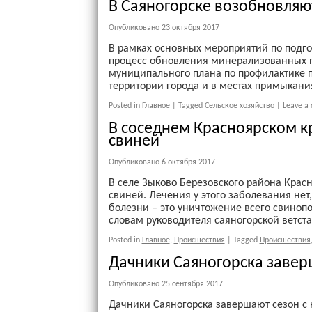
В Саяногорске возобновля
Опубликовано
23 октября 2017
В рамках основных мероприятий по подго
процесс обновления минерализованных по
муниципального плана по профилактике 
территории города и в местах примыкани
Posted in
Главное
|
Tagged
Сельское хозяйство
|
Leave a
В соседнем Красноярском к
свиней
Опубликовано
6 октября 2017
В селе Зыково Березовского района Крас
свиней. Лечения у этого заболевания нет
болезни – это уничтожение всего свиноп
словам руководителя саяногорской ветст
Posted in
Главное
,
Происшествия
|
Tagged
Происшествия
Дачники Саяногорска заверш
Опубликовано
25 сентября 2017
Дачники Саяногорска завершают сезон с н