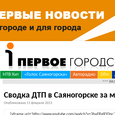
Skip
НТВ Хит
«Голос Саяногорска»
Авторадио
Dfm
to
*** РАЗНОЕ 
content
Сводка ДТП в Саяногорске за
Опубликовано
11 февраля 2013
[yframe url=’http://www.youtube.com/watch?v=3haFRgRY0nc’