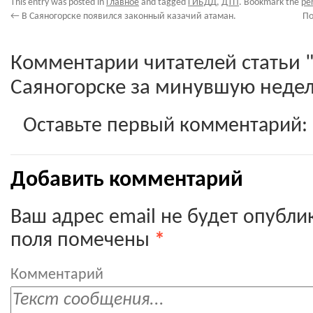
This entry was posted in
Главное
and tagged
ГИБДД
,
ДТП
. Bookmark the
pe
←
В Саяногорске появился законный казачий атаман.
По
Комментарии читателей статьи 
Саяногорске за минувшую неде
Оставьте первый комментарий:
Добавить комментарий
Ваш адрес email не будет опубли
поля помечены
*
Комментарий