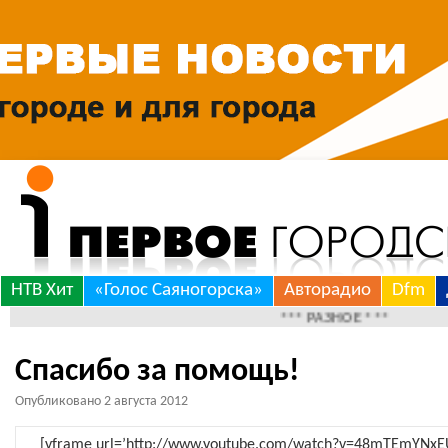
Skip
НТВ Хит
«Голос Саяногорска»
Авторадио
Dfm
to
*** РАЗНОЕ ***
content
Спасибо за помощь!
Опубликовано
2 августа 2012
[yframe url=’http://www.youtube.com/watch?v=48mTEmYNxE