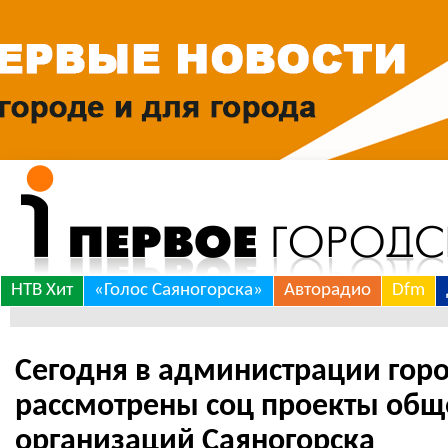
Skip
НТВ Хит
«Голос Саяногорска»
Авторадио
Dfm
to
content
Сегодня в администрации гор
рассмотрены соц проекты общ
организаций Саяногорска