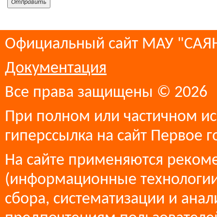
Официальный сайт МАУ "СА
Документация
Все права защищены © 2026
При полном или частичном ис
гиперссылка на сайт Первое г
На сайте применяются реком
(информационные технологии
сбора, систематизации и анал