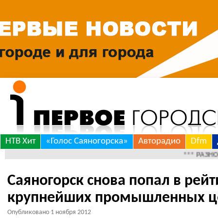
Skip
НТВ Хит
«Голос Саяногорска»
Авторадио
Dfm
to
*** РАЗНОЕ *** 
content
Саяногорск снова попал в рейт
крупнейших промышленных це
Опубликовано
1 ноября 2012