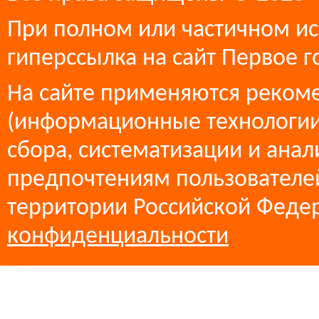
При полном или частичном ис
гиперссылка на сайт Первое г
На сайте применяются реком
(информационные технологии
сбора, систематизации и анал
предпочтениям пользователей
территории Российской Феде
конфиденциальности