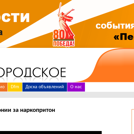
ио
Dfm
Доска объявлений
О нас
онии за наркопритон