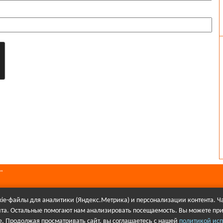
"
ie-файлы для аналитики (Яндекс.Метрика) и персонализации контента. Ча
йта. Остальные помогают нам анализировать посещаемость. Вы можете при
алов в Интернете гиперссылка на сайт Первое городского телевидения об
. Продолжая просматривать сайт, вы соглашаетесь с нашей
политикой исп