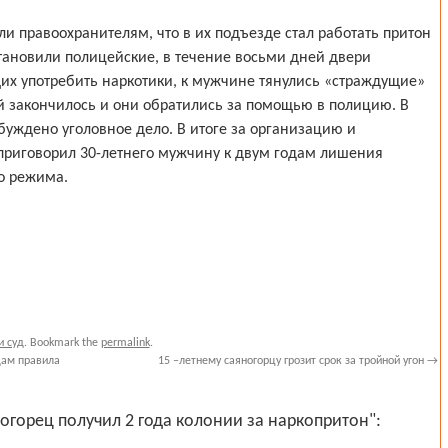
правоохранителям, что в их подъезде стал работать притон
тановили полицейские, в течение восьми дней двери
их употребить наркотики, к мужчине тянулись «страждущие»
дей закончилось и они обратились за помощью в полицию. В
уждено уголовное дело. В итоге за организацию и
приговорил 30-летнего мужчину к двум годам лишения
о режима.
и суд
. Bookmark the
permalink
.
дам правила
15 –летнему саяногорцу грозит срок за тройной угон
→
огорец получил 2 года колонии за наркопритон":