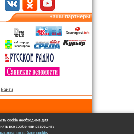
наши партнеры
Войти
сть cookie необходима для
нять все cookie или разрешить
язательна.
ользования файлов cookie
.