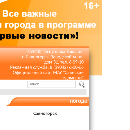
655600 Республика Хакасия,
г. Саяногорск, Заводской м-он,
дом 31, тел. 6-09-10
Рекламная служба: 8 (39042) 6-00-66
Официальный сайт МАУ "Саянские
ведомости"
погода
Саяногорск