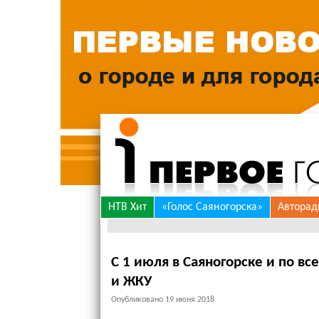
Skip
НТВ Хит
«Голос Саяногорска»
Авторад
to
content
С 1 июля в Саяногорске и по вс
и ЖКУ
Опубликовано
19 июня 2018