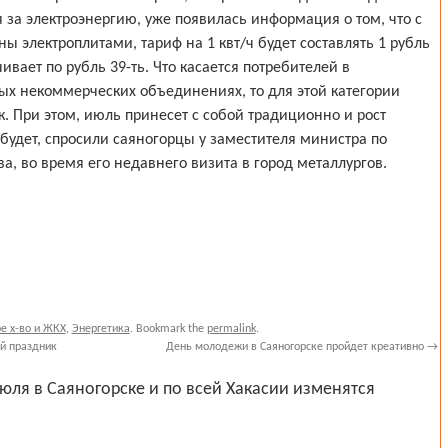
 за электроэнергию, уже появилась информация о том, что с
ы электроплитами, тариф на 1 квт/ч будет составлять 1 рубль
ивает по рубль 39-ть. Что касается потребителей в
ых некоммерческих объединениях, то для этой категории
ек. При этом, июль принесет с собой традиционно и рост
будет, спросили саяногорцы у заместителя министра по
, во время его недавнего визита в город металлургов.
е х-во и ЖКХ
,
Энергетика
. Bookmark the
permalink
.
й праздник
День молодежи в Саяногорске пройдет креативно
→
юля в Саяногорске и по всей Хакасии изменятся