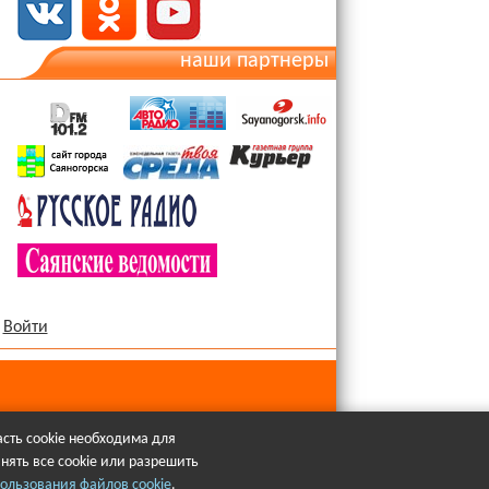
наши партнеры
Войти
сть cookie необходима для
нять все cookie или разрешить
язательна.
ользования файлов cookie
.