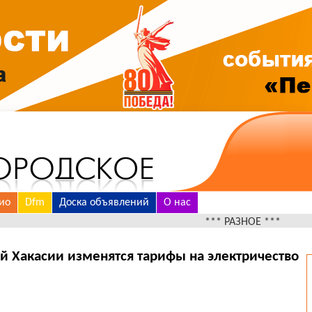
ио
Dfm
Доска объявлений
О нас
*** РАЗНОЕ ***
ей Хакасии изменятся тарифы на электричество