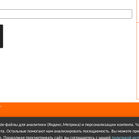
"
ie-файлы для аналитики (Яндекс.Метрика) и персонализации контента. Ча
йта. Остальные помогают нам анализировать посещаемость. Вы можете при
алов в Интернете гиперссылка на сайт Первое городского телевидения об
. Продолжая просматривать сайт, вы соглашаетесь с нашей
политикой исп