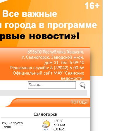
655600 Республика Хакасия,
г. Саяногорск, Заводской м-он,
дом 31, тел. 6-09-10
Рекламная служба: 8 (39042) 6-00-66
Официальный сайт МАУ "Саянские
ведомости"
погода
Саяногорск