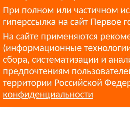
При полном или частичном ис
гиперссылка на сайт Первое г
На сайте применяются реком
(информационные технологии
сбора, систематизации и анал
предпочтениям пользователей
территории Российской Феде
конфиденциальности