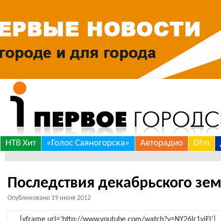
Skip
НТВ Хит
«Голос Саяногорска»
Авторадио
Dfm
to
content
Последствия декабрьского зем
Опубликовано
19 июня 2012
[yframe url=’http://www.youtube.com/watch?v=NY26Ir1vjFI’]