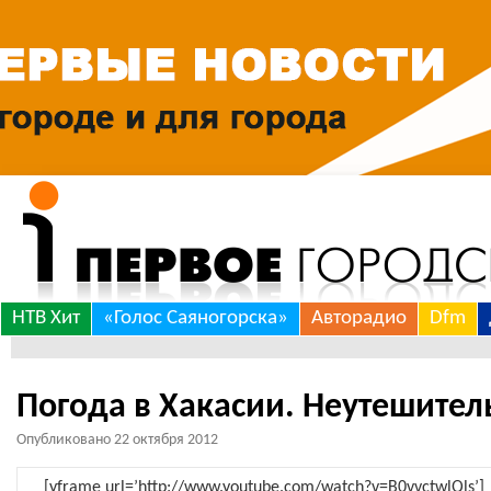
Skip
НТВ Хит
«Голос Саяногорска»
Авторадио
Dfm
to
***
content
Погода в Хакасии. Неутешител
Опубликовано
22 октября 2012
[yframe url=’http://www.youtube.com/watch?v=B0vvctwlQls’]