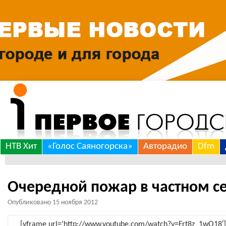
Skip
НТВ Хит
«Голос Саяногорска»
Авторадио
Dfm
to
content
Очередной пожар в частном с
Опубликовано
15 ноября 2012
[yframe url=’http://www.youtube.com/watch?v=Frt8z_1wO18′]