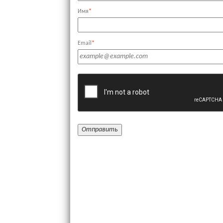
Имя
*
Email
*