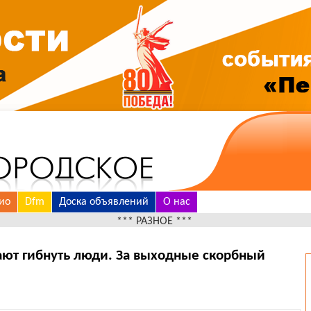
ио
Dfm
Доска объявлений
О нас
*** РАЗНОЕ ***
ют гибнуть люди. За выходные скорбный