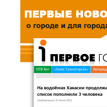
Skip
НТВ Хит
«Голос Саяногорска»
Авторад
to
content
На водоёмах Хакасии продолжа
список пополнили 3 человека
Опубликовано
25 июня 2012