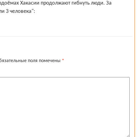
одоёмах Хакасии продолжают гибнуть люди. За
и 3 человека":
бязательные поля помечены
*