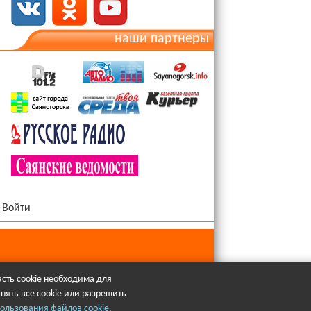
наши партнеры
Войти
сть cookie необходима для
нять все cookie или разрешить
язательна.
ользования файлов cookie
.