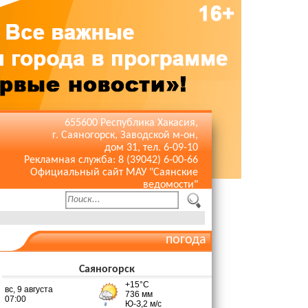
655600 Республика Хакасия,
г. Саяногорск, Заводской м-он,
дом 31, тел. 6-09-10
Рекламная служба: 8 (39042) 6-00-66
Официальный сайт МАУ "Саянские
ведомости"
погода
Саяногорск