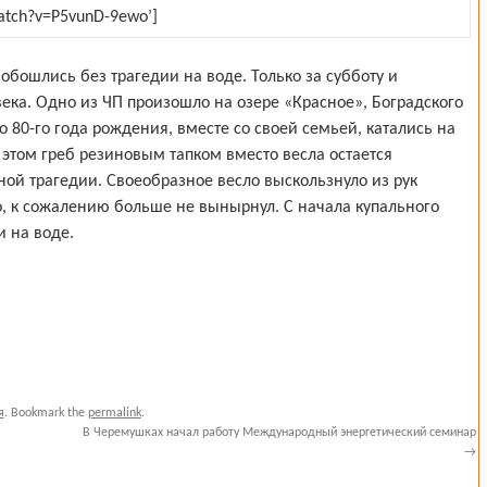
atch?v=P5vunD-9ewo’]
бошлись без трагедии на воде. Только за субботу и
века. Одно из ЧП произошло на озере «Красное», Боградского
80-го года рождения, вместе со своей семьей, катались на
 этом греб резиновым тапком вместо весла остается
ной трагедии. Своеобразное весло выскользнуло из рук
но, к сожалению больше не вынырнул. С начала купального
и на воде.
я
. Bookmark the
permalink
.
В Черемушках начал работу Международный энергетический семинар
→