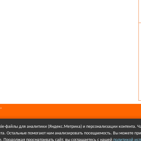
"
ie-файлы для аналитики (Яндекс.Метрика) и персонализации контента. Ча
йта. Остальные помогают нам анализировать посещаемость. Вы можете при
алов в Интернете гиперссылка на сайт Первое городского телевидения об
. Продолжая просматривать сайт, вы соглашаетесь с нашей
политикой исп