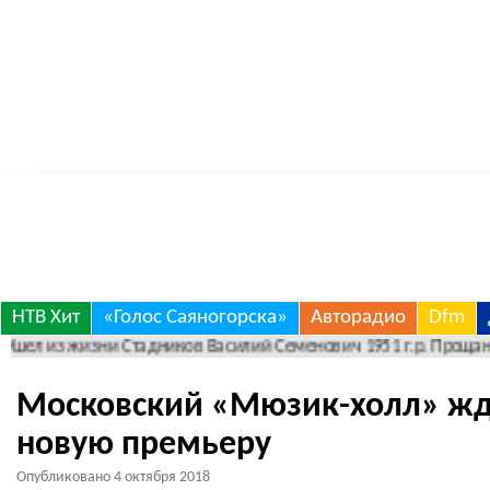
Skip
НТВ Хит
«Голос Саяногорска»
Авторадио
Dfm
л из жизни Стадников Василий Семенович 1951 г.р. Прощание 06 авг
to
content
Московский «Мюзик-холл» жде
новую премьеру
Опубликовано
4 октября 2018