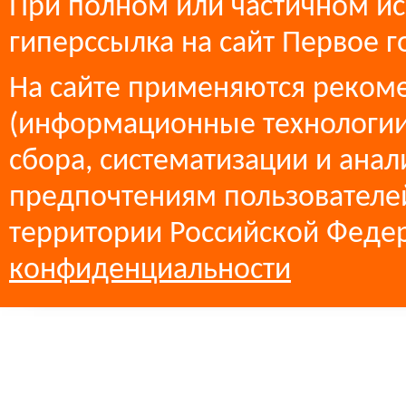
При полном или частичном ис
гиперссылка на сайт Первое г
На сайте применяются реком
(информационные технологии
сбора, систематизации и анал
предпочтениям пользователей
территории Российской Феде
конфиденциальности