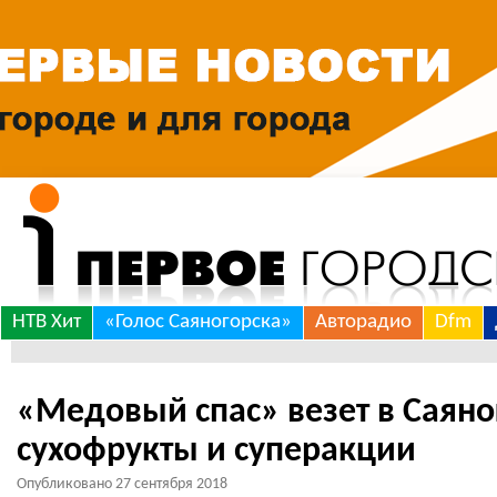
Skip
НТВ Хит
«Голос Саяногорска»
Авторадио
Dfm
to
content
«Медовый спас» везет в Саяно
сухофрукты и суперакции
Опубликовано
27 сентября 2018