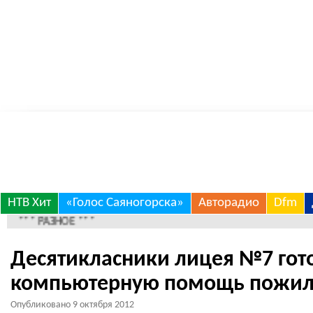
Skip
НТВ Хит
«Голос Саяногорска»
Авторадио
Dfm
*** РАЗНОЕ ***
to
content
Десятикласники лицея №7 гот
компьютерную помощь пожи
Опубликовано
9 октября 2012