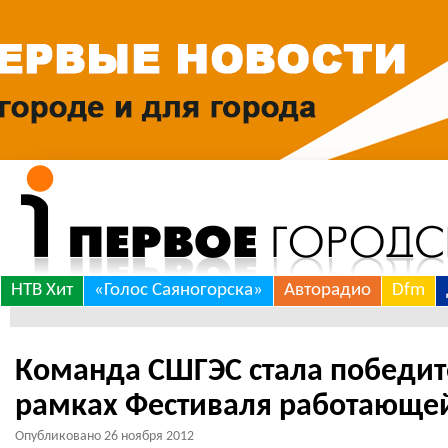
Skip
НТВ Хит
«Голос Саяногорска»
Авторадио
Dfm
to
content
Команда СШГЭС стала победит
рамках Фестиваля работающе
Опубликовано
26 ноября 2012