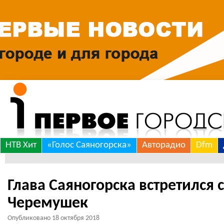
Skip
НТВ Хит
«Голос Саяногорска»
Авторадио
Dfm
to
***
content
Глава Саяногорска встретился
Черемушек
Опубликовано
18 октября 2018