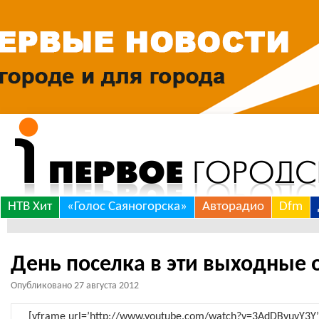
Skip
НТВ Хит
«Голос Саяногорска»
Авторадио
Dfm
to
content
День поселка в эти выходные 
Опубликовано
27 августа 2012
[yframe url=’http://www.youtube.com/watch?v=3AdDByuyY3Y’