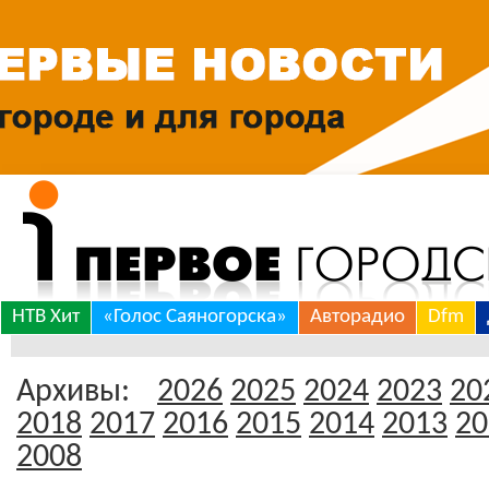
Skip
НТВ Хит
«Голос Саяногорска»
Авторадио
Dfm
to
content
Архивы:
2026
2025
2024
2023
20
2018
2017
2016
2015
2014
2013
20
2008