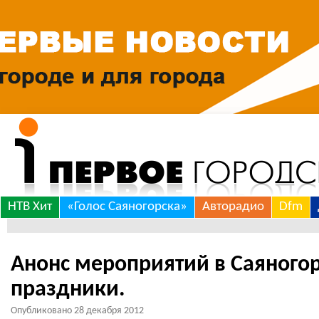
Skip
НТВ Хит
«Голос Саяногорска»
Авторадио
Dfm
to
***
content
Анонс мероприятий в Саяногор
праздники.
Опубликовано
28 декабря 2012