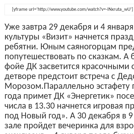
[yframe url=’http://www.youtube.com/watch?v=-lNxruta_wU’]
Уже завтра 29 декабря и 4 января
культуры «Визит» начнется празд
ребятни. Юным саяногорцам пре
попутешествовать по сказкам. А 
фойе ДК засветится красочными о
детворе предстоит встреча с Де
Морозом.Параллельно эстафету 
года примет ДК «Энергетик» посе
числа в 13.30 начнется игровая п
под Новый год». А 30 декабря в 
зале пройдет вечеринка для взр