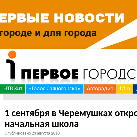
Skip
НТВ Хит
«Голос Саяногорска»
Авторадио
Dfm
to
***
content
1 сентября в Черемушках откр
начальная школа
Опубликовано
23 августа 2010