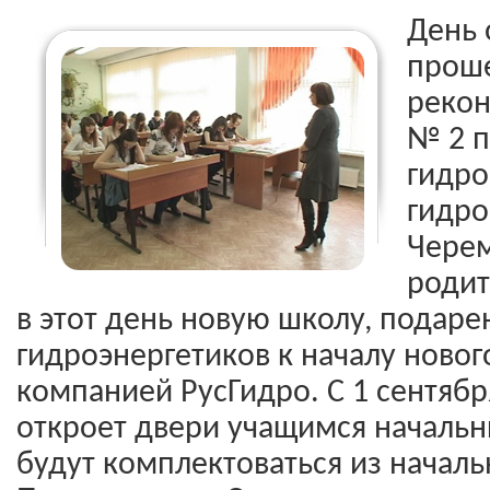
День 
проше
рекон
№ 2 п
гидро
гидро
Черем
родит
в этот день новую школу, подар
гидроэнергетиков к началу новог
компанией РусГидро. С 1 сентябр
откроет двери учащимся начальн
будут комплектоваться из началь