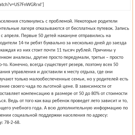
watch?v=US7FnWGRrxI’]
селения столкнулись с проблемой. Некоторые родители
ительные лагеря отказываются от бесплатных путевок. Запись
 с апреля. Первые 50 детей накануне отправились на
дители 14-ти ребят буквально за несколько дней до заезда
 каждая из них стоит почти 11 тысяч рублей. Причины у
бенком анализы, другие просто передумали, третьи – просто
-то. Конечно, всегда существует резерв, поэтому всех 50
ания управления и доставили к месту отдыха, где они
лучают только малообеспеченные семьи, но у родителей есть
ние своего чада по льготной цене. В зависимости от
ставляет компенсацию в размере от 50 до 80% от стоимости
ся. Ведь от того как ваш ребенок проведет лето зависит и то,
ующего учебного года. А всю дополнительную информацию по
лении социальной поддержки населения по адресу:
: 78-2-68.