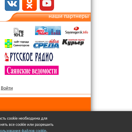
наши партнеры
Войти
сть cookie необходима для
нять все cookie или разрешить
язательна.
ользования файлов cookie
.