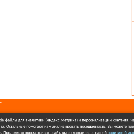
"
ie-файлы для аналитики (Яндекс.Метрика) и персонализации контента. Ча
йта. Остальные помогают нам анализировать посещаемость. Вы можете при
алов в Интернете гиперссылка на сайт Первое городского телевидения об
. Продолжая просматривать сайт, вы соглашаетесь с нашей
политикой исп