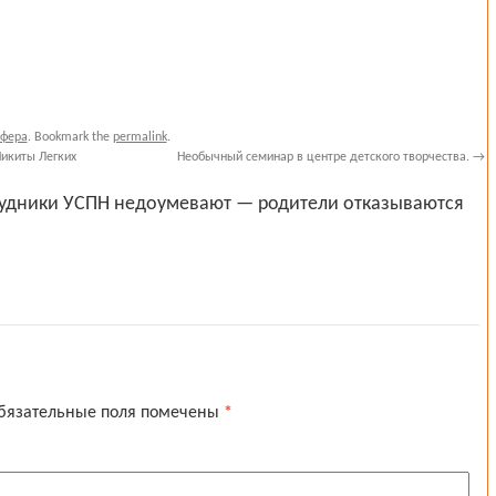
сфера
. Bookmark the
permalink
.
Никиты Легких
Необычный семинар в центре детского творчества.
→
рудники УСПН недоумевают — родители отказываются
бязательные поля помечены
*