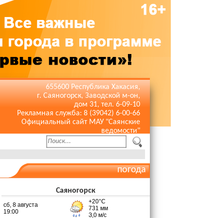
655600 Республика Хакасия,
г. Саяногорск, Заводской м-он,
дом 31, тел. 6-09-10
Рекламная служба: 8 (39042) 6-00-66
Официальный сайт МАУ "Саянские
ведомости"
погода
Саяногорск