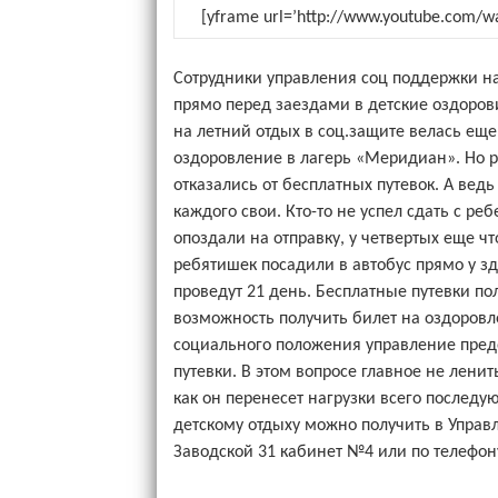
[yframe url=’http://www.youtube.com/
Сотрудники управления соц поддержки на
прямо перед заездами в детские оздоров
на летний отдых в соц.защите велась еще
оздоровление в лагерь «Меридиан». Но ро
отказались от бесплатных путевок. А ведь
каждого свои. Кто-то не успел сдать с ре
опоздали на отправку, у четвертых еще что
ребятишек посадили в автобус прямо у зд
проведут 21 день. Бесплатные путевки по
возможность получить билет на оздоровле
социального положения управление предо
путевки. В этом вопросе главное не ленить
как он перенесет нагрузки всего послед
детскому отдыху можно получить в Управ
Заводской 31 кабинет №4 или по телефону