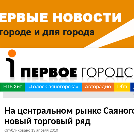
Skip
НТВ Хит
«Голос Саяногорска»
Авторадио
Dfm
to
*** РА
content
На центральном рынке Саяног
новый торговый ряд
Опубликовано
13 апреля 2010