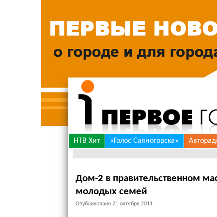
Skip
НТВ Хит
«Голос Саяногорска»
Авторад
to
content
Дом-2 в правительственном мас
молодых семей
Опубликовано
21 октября 2011