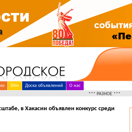
ио
Dfm
Доска объявлений
О нас
*** РАЗНОЕ ***
штабе, в Хакасии объявлен конкурс среди