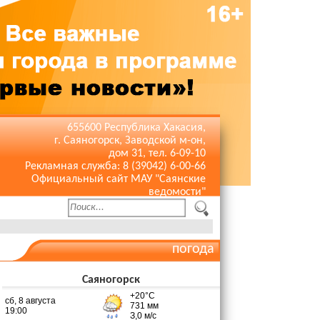
655600 Республика Хакасия,
г. Саяногорск, Заводской м-он,
дом 31, тел. 6-09-10
Рекламная служба: 8 (39042) 6-00-66
Официальный сайт МАУ "Саянские
ведомости"
погода
Саяногорск