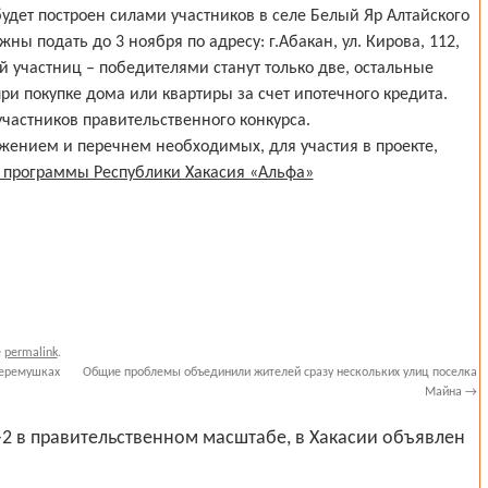
удет построен силами участников в селе Белый Яр Алтайского
ы подать до 3 ноября по адресу: г.Абакан, ул. Кирова, 112,
ей участниц – победителями станут только две, остальные
и покупке дома или квартиры за счет ипотечного кредита.
участников правительственного конкурса.
ожением и перечнем необходимых, для участия в проекте,
программы Республики Хакасия «Альфа»
e
permalink
.
Черемушках
Общие проблемы объединили жителей сразу нескольких улиц поселка
Майна
→
2 в правительственном масштабе, в Хакасии объявлен