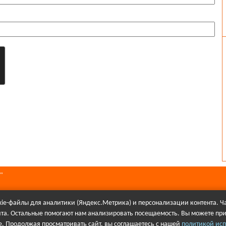
"
ie-файлы для аналитики (Яндекс.Метрика) и персонализации контента. Ча
йта. Остальные помогают нам анализировать посещаемость. Вы можете при
алов в Интернете гиперссылка на сайт Первое городского телевидения об
. Продолжая просматривать сайт, вы соглашаетесь с нашей
политикой исп