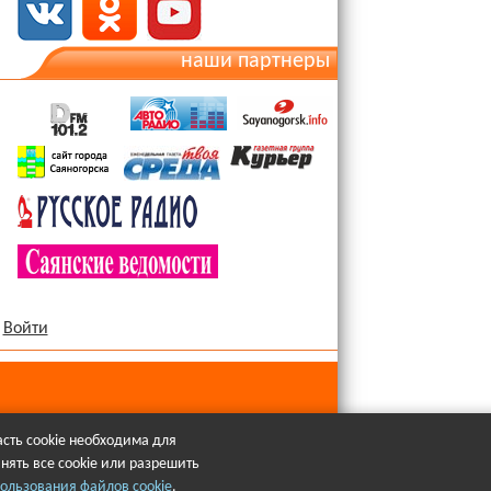
наши партнеры
Войти
сть cookie необходима для
нять все cookie или разрешить
язательна.
ользования файлов cookie
.