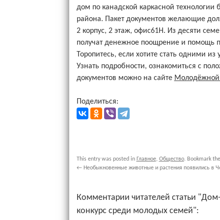
дом по канадской каркасной технологии б
района. Пакет документов желающие должн
2 корпус, 2 этаж, офис61H. Из десяти сем
получат денежное поощрение и помощь пр
Торопитесь, если хотите стать одними из 
Узнать подробности, ознакомиться с пол
документов можно на сайте
Молодёжной 
Поделиться:
This entry was posted in
Главное
,
Общество
. Bookmark th
←
Необыкновенные животные и растения появились в 
Комментарии читателей статьи "Дом-
конкурс среди молодых семей":