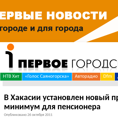
Skip
НТВ Хит
«Голос Саяногорска»
Авторадио
Dfm
to
*
content
В Хакасии установлен новый 
минимум для пенсионера
Опубликовано
26 октября 2011