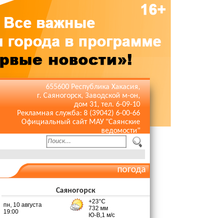
655600 Республика Хакасия,
г. Саяногорск, Заводской м-он,
дом 31, тел. 6-09-10
Рекламная служба: 8 (39042) 6-00-66
Официальный сайт МАУ "Саянские
ведомости"
погода
Саяногорск