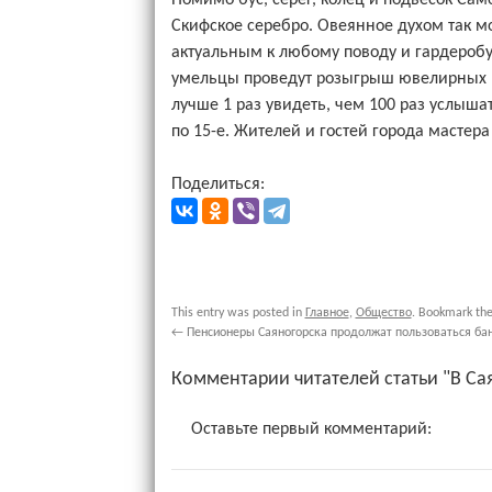
Помимо бус, серег, колец и подвесок Са
Скифское серебро. Овеянное духом так м
актуальным к любому поводу и гардеробу
умельцы проведут розыгрыш ювелирных и
лучше 1 раз увидеть, чем 100 раз услышат
по 15-е. Жителей и гостей города мастера 
Поделиться:
This entry was posted in
Главное
,
Общество
. Bookmark th
←
Пенсионеры Саяногорска продолжат пользоваться бан
Комментарии читателей статьи "В Са
Оставьте первый комментарий: