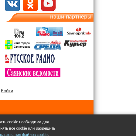
наши партнеры
Войти
сть cookie необходима для
нять все cookie или разрешить
язательна.
ользования файлов cookie
.