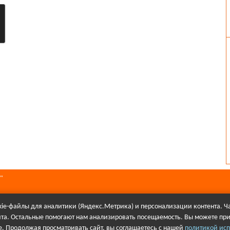
"
ie-файлы для аналитики (Яндекс.Метрика) и персонализации контента. Ча
йта. Остальные помогают нам анализировать посещаемость. Вы можете при
алов в Интернете гиперссылка на сайт Первое городского телевидения об
. Продолжая просматривать сайт, вы соглашаетесь с нашей
политикой исп