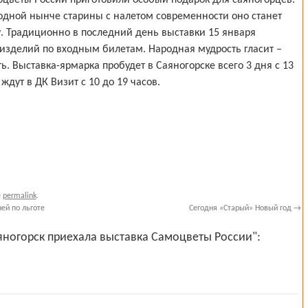
моцветы России приготовили особый подарок для саяногорцев.
одной нынче старины с налетом современности оно станет
. Традиционно в последний день выставки 15 января
зделий по входным билетам. Народная мудрость гласит –
ь. Выставка-ярмарка пробудет в Саяногорске всего 3 дня с 13
ждут в ДК Визит с 10 до 19 часов.
e
permalink
.
ей по льготе
Сегодня «Старый» Новый год
→
яногорск приехала выставка Самоцветы России":