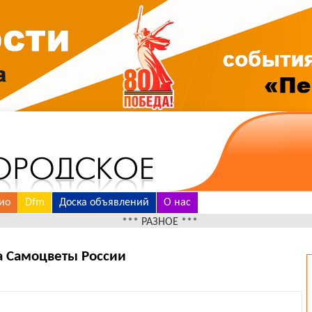
ио
Dfm
Доска объявлений
О нас
*** РАЗНОЕ ***
а Самоцветы России