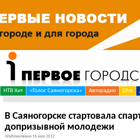
Skip
НТВ Хит
«Голос Саяногорска»
Авторадио
Dfm
to
content
В Саяногорске стартовала спа
допризывной молодежи
Опубликовано
16 мая 2012