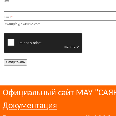
Имя
*
Email
*
Официальный сайт МАУ "СА
Документация