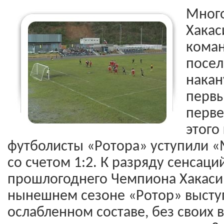
Мног
Хакас
коман
посе
накан
первы
перве
этого
футболисты «Ротора» уступили «
со счетом 1:2. К разряду сенсац
прошлогоднего Чемпиона Хакасии
нынешнем сезоне «Ротор» выступ
ослабленном составе, без своих в