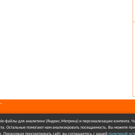
"
ie-файлы для аналитики (Яндекс.Метрика) и персонализации контента. Ча
йта. Остальные помогают нам анализировать посещаемость. Вы можете при
алов в Интернете гиперссылка на сайт Первое городского телевидения об
. Продолжая просматривать сайт, вы соглашаетесь с нашей
политикой исп