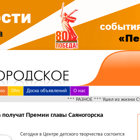
ио
Dfm
Доска объявлений
О нас
*** РАЗНОЕ *** Ушел из жизни Стадников Васи
 получат Премии главы Саяногорска
Сегодня в Центре детского творчества состоится