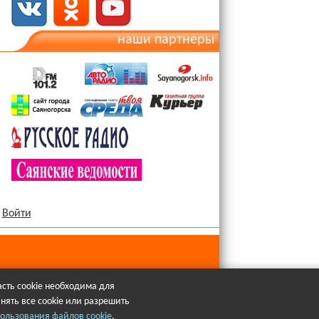
наши партнеры
Войти
сть cookie необходима для
нять все cookie или разрешить
язательна.
ользования файлов cookie
.