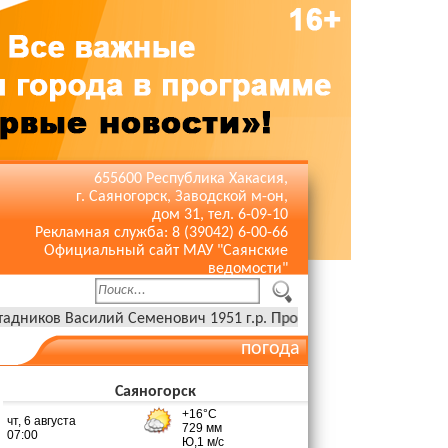
655600 Республика Хакасия,
г. Саяногорск, Заводской м-он,
дом 31, тел. 6-09-10
Рекламная служба: 8 (39042) 6-00-66
Официальный сайт МАУ "Саянские
ведомости"
лий Семенович 1951 г.р. Прощание 06 августа с 10:00 до 10:30 в 
погода
Саяногорск