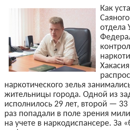
Как уст
Саяног
отдела 
Федера
контро
наркоти
Хакасия
распро
наркотического зелья занималис
жительницы города. Одной из з
исполнилось 29 лет, второй — 33
раз попадали в поле зрения мил
на учете в наркодиспансере. За 