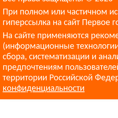
При полном или частичном ис
гиперссылка на сайт Первое г
На сайте применяются реком
(информационные технологии
сбора, систематизации и анал
предпочтениям пользователей
территории Российской Феде
конфиденциальности