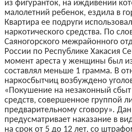
из фигуранток, на иждивении ко
малолетний ребенок, ездила в г
Квартира ее подруги использова
наркотического средства. По сл
Саяногорского межрайонного от
России по Республике Хакасия Се
момент ареста у женщины был изъ
составлял меньше 1 грамма. В о
наркосбытчиц возбуждено уголов
«Покушение на незаконный сбыт
средств, совершенное группой л
предварительному сговору». Дан
предусматривает наказание в ви
на срок от 5 до 12 лет, со штрафо