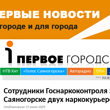
Skip
НТВ Хит
«Голос Саяногорска»
Авторадио
Dfm
to
*** РАЗНОЕ *** 
content
Сотрудники Госнаркоконтроля
Саяногорске двух наркокурьер
Опубликовано
15 июня 2009