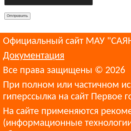
Официальный сайт МАУ "СА
Документация
Все права защищены © 2026
При полном или частичном ис
гиперссылка на сайт Первое г
На сайте применяются реком
(информационные технологии