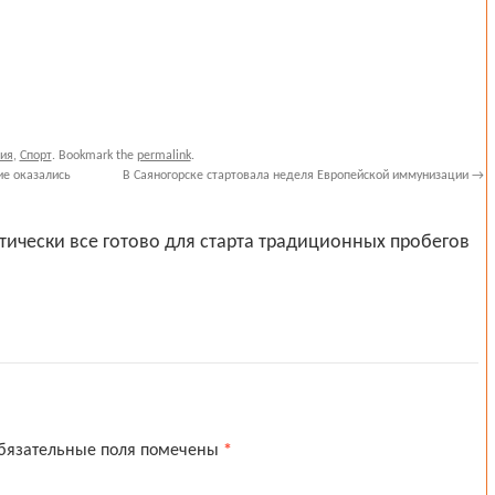
ия
,
Спорт
. Bookmark the
permalink
.
ие оказались
В Саяногорске стартовала неделя Европейской иммунизации
→
тически все готово для старта традиционных пробегов
бязательные поля помечены
*