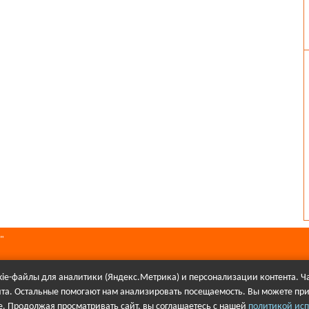
"
ie-файлы для аналитики (Яндекс.Метрика) и персонализации контента. Ча
йта. Остальные помогают нам анализировать посещаемость. Вы можете при
алов в Интернете гиперссылка на сайт Первое городского телевидения об
. Продолжая просматривать сайт, вы соглашаетесь с нашей
политикой исп