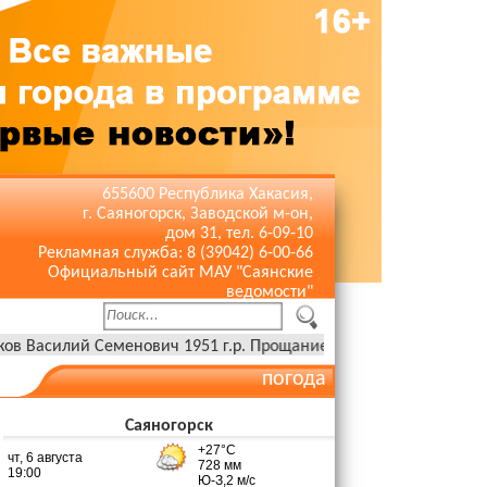
655600 Республика Хакасия,
г. Саяногорск, Заводской м-он,
дом 31, тел. 6-09-10
Рекламная служба: 8 (39042) 6-00-66
Официальный сайт МАУ "Саянские
ведомости"
й Семенович 1951 г.р. Прощание 06 августа с 10:00 до 10:30 в за
погода
Саяногорск