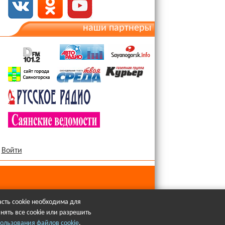
наши партнеры
Войти
сть cookie необходима для
нять все cookie или разрешить
язательна.
ользования файлов cookie
.