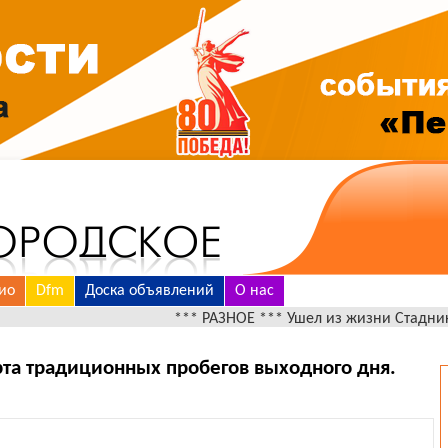
ио
Dfm
Доска объявлений
О нас
*** РАЗНОЕ *** Ушел из жизни Стадников Васили
арта традиционных пробегов выходного дня.